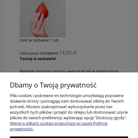
Ilość w zestawie:
1
szt.
14,00 zł
Cena poza zestawem
Taniej w zestawie!
Badanie poziomu potasu wykonuje się w diagnostyce
zaburzeń gospodarki wodno-elektrolitowej oraz
kwasowo-zasadowej, oraz w celu monitorowania
Dbamy o Twoją prywatność
leczenia zaburzeń sercowo-naczyniowych
Pliki cookies i pokrewne im technologie umożliwiają poprawne
działanie strony i pomagają nam dostosować ofertę do Twoich
potrzeb. Możesz zaakceptować wykorzystanie przez nas
wszystkich tych plików i przejść do sklepu lub dostosować użycie
plików do swoich preferencji, wybierając opcję "Dostosuj zgody".
Więcej o plikach cookies przeczytasz w naszej Polityce
prywatności.
O nas