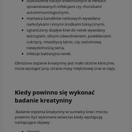
uszkodzenie naczyń krwionośnych w nerkach
spowodowanych infekcjami czy chorobami
autoimmunologicznymi ,
martwica kanalików nerkowych wywołana
narkotykami i innymi środkami toksycznymi,
ograniczony dopływ krwi do nerek wywołany
wstrząsem, silnym odwodnieniem, powikłaniami
cukrzycy, miażdżycą tętnic, czy zastoinową
niewydolnością serca,
infekcje bakteryjna nerek.
Obniżone stężenie kreatyniny jest mało istotne klinicznie,
może wystąpić przy utracie masy mięśniowej oraz w ciąży.
Kiedy powinno się wykonać
badanie kreatyniny
Badanie stężenia kreatyniny w surowicy krwi i moczu
powinno być wykonane wówczas kiedy występują
następujące objawy:
obrzęki,