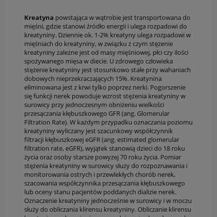
Kreatyna
powstająca w wątrobie jest transportowana do
mięśni, gdzie stanowi źródło energii i ulega rozpadowi do
kreatyniny. Dziennie ok. 1-2% kreatyny ulega rozpadowi w
mięśniach do kreatyniny, w związku z czym stężenie
kreatyniny zależne jest od masy mięśniowej, płci czy ilości
spożywanego mięsa w diecie. U zdrowego człowieka
stężenie kreatyniny jest stosunkowo stałe przy wahaniach
dobowych nieprzekraczających 15%. Kreatynina
eliminowana jest z krwi tylko poprzez nerki. Pogorszenie
się funkcji nerek powoduje wzrost stężenia kreatyniny w
surowicy przy jednoczesnym obniżeniu wielkości
przesączania kłębuszkowego GFR (ang. Glomerular
Filtration Rate). W każdym przypadku oznaczania poziomu
kreatyniny wyliczany jest szacunkowy współczynnik
filtracji kłębuszkowej eGFR (ang. estimated glomerular
filtration rate, eGFR), wyjątek stanowią dzieci do 18 roku
życia oraz osoby starsze powyżej 70 roku życia. Pomiar
stężenia kreatyniny w surowicy służy do rozpoznawania i
monitorowania ostrych i przewlekłych chorób nerek,
szacowania współczynnika przesączania kłębuszkowego
lub oceny stanu pacjentów poddanych dializie nerek.
Oznaczenie kreatyniny jednocześnie w surowicy i w moczu
służy do obliczania klirensu kreatyniny. Obliczanie klirensu