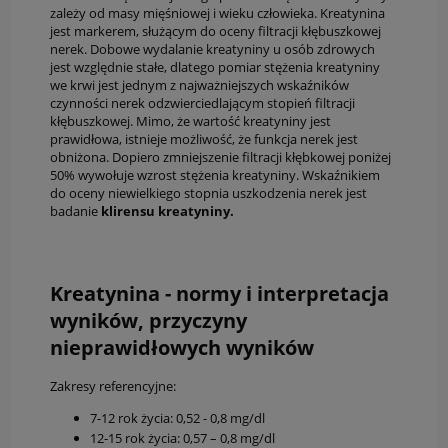
zależy od masy mięśniowej i wieku człowieka. Kreatynina
jest markerem, służącym do oceny filtracji kłębuszkowej
nerek. Dobowe wydalanie kreatyniny u osób zdrowych
jest względnie stałe, dlatego pomiar stężenia kreatyniny
we krwi jest jednym z najważniejszych wskaźników
czynności nerek odzwierciedlającym stopień filtracji
kłębuszkowej. Mimo, że wartość kreatyniny jest
prawidłowa, istnieje możliwość, że funkcja nerek jest
obniżona. Dopiero zmniejszenie filtracji kłębkowej poniżej
50% wywołuje wzrost stężenia kreatyniny. Wskaźnikiem
do oceny niewielkiego stopnia uszkodzenia nerek jest
badanie
klirensu kreatyniny.
Kreatynina - normy i interpretacja
wyników, przyczyny
nieprawidłowych wyników
Zakresy referencyjne:
7-12 rok życia: 0,52 - 0,8 mg/dl
12-15 rok życia: 0,57 – 0,8 mg/dl