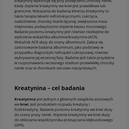
kreatyniny wykonuje się przy podejrzeniu choroby nerek,
kiedy stężenie kreatyniny we krwi jest prawidłowe lub
graniczne. Wskazania do badania klirensu kreatyniny to
także terapia lekami nefrotoksycznymi, cukrzyca,
nadciśnienie, choroby tkanki łącznej, zwiększona masa
mięśniowa, podwyższone stężenie kwasu moczowego.
Badanie poziomu kreatyniny jest również niezbędne do
wyliczenia wskaźnika albumina/kreatynina (ACR).
Wskaźnik ACR służy do oceny albuminurii. Zaleca się
zastosowanie badania albuminurii, jako podstawy w
przypadku diagnostyki nefropatii cukrzycowej, również
wykrywanie jej wczesnej fazy. Badanie jest także przydatne
w rozpoznawaniu wczesnego stadium przewlekłej choroby
nerek oraz w chorobach sercowo-naczyniowych.
Kreatynina – cel badania
Kreatynina
jest jednym z głównych związków azotowych
we
krwi
. Jest produktem rozpadu kreatyny i
fosfokreatyny. Badanie poziomu kreatyniny we krwi służy
do oceny pracy nerek. Stężenie kreatyniny we krwi służy
do obliczania współczynnika przesączania kłębuszkowego
(GFR).