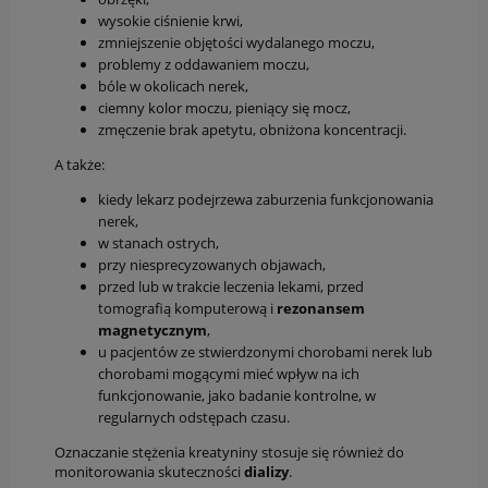
wysokie ciśnienie krwi,
zmniejszenie objętości wydalanego moczu,
problemy z oddawaniem moczu,
bóle w okolicach nerek,
ciemny kolor moczu, pieniący się mocz,
zmęczenie brak apetytu, obniżona koncentracji.
A także:
kiedy lekarz podejrzewa zaburzenia funkcjonowania
nerek,
w stanach ostrych,
przy niesprecyzowanych objawach,
przed lub w trakcie leczenia lekami, przed
tomografią komputerową i
rezonansem
magnetycznym
,
u pacjentów ze stwierdzonymi chorobami nerek lub
chorobami mogącymi mieć wpływ na ich
funkcjonowanie, jako badanie kontrolne, w
regularnych odstępach czasu.
Oznaczanie stężenia kreatyniny stosuje się również do
monitorowania skuteczności
dializy
.