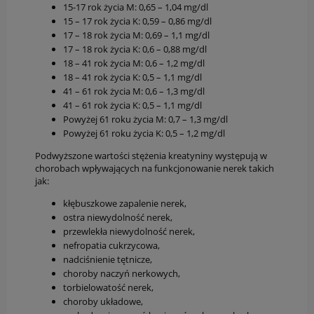
15-17 rok życia M: 0,65 – 1,04 mg/dl
15 – 17 rok życia K: 0,59 – 0,86 mg/dl
17 – 18 rok życia M: 0,69 – 1,1 mg/dl
17 – 18 rok życia K: 0,6 – 0,88 mg/dl
18 – 41 rok życia M: 0,6 – 1,2 mg/dl
18 – 41 rok życia K: 0,5 – 1,1 mg/dl
41 – 61 rok życia M: 0,6 – 1,3 mg/dl
41 – 61 rok życia K: 0,5 – 1,1 mg/dl
Powyżej 61 roku życia M: 0,7 – 1,3 mg/dl
Powyżej 61 roku życia K: 0,5 – 1,2 mg/dl
Podwyższone wartości stężenia kreatyniny występują w
chorobach wpływających na funkcjonowanie nerek takich
jak:
kłębuszkowe zapalenie nerek,
ostra niewydolność nerek,
przewlekła niewydolność nerek,
nefropatia cukrzycowa,
nadciśnienie tętnicze,
choroby naczyń nerkowych,
torbielowatość nerek,
choroby układowe,