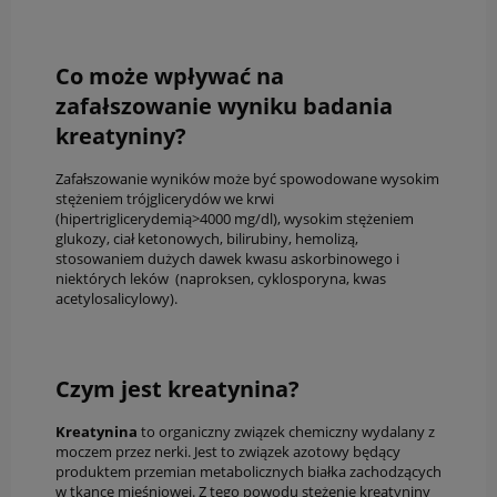
Co może wpływać na
zafałszowanie wyniku badania
kreatyniny?
Zafałszowanie wyników może być spowodowane wysokim
stężeniem trójglicerydów we krwi
(hipertriglicerydemią>4000 mg/dl), wysokim stężeniem
glukozy, ciał ketonowych, bilirubiny, hemolizą,
stosowaniem dużych dawek kwasu askorbinowego i
niektórych leków (naproksen, cyklosporyna, kwas
acetylosalicylowy).
Czym jest kreatynina?
Kreatynina
to organiczny związek chemiczny wydalany z
moczem przez nerki. Jest to związek azotowy będący
produktem przemian metabolicznych białka zachodzących
w tkance mięśniowej. Z tego powodu stężenie kreatyniny