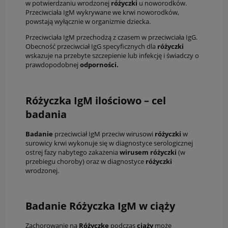
w potwierdzaniu wrodzonej
różyczki
u noworodków.
Przeciwciała IgM wykrywane we krwi noworodków,
powstają wyłącznie w organizmie dziecka.
Przeciwciała IgM przechodzą z czasem w przeciwciała IgG.
Obecność przeciwciał IgG specyficznych dla
różyczki
wskazuje na przebyte szczepienie lub infekcję i świadczy o
prawdopodobnej
odporności.
Różyczka IgM ilościowo – cel
badania
Badanie
przeciwciał IgM przeciw wirusowi
różyczki
w
surowicy krwi wykonuje się w diagnostyce serologicznej
ostrej fazy nabytego zakażenia
wirusem różyczki
(w
przebiegu choroby) oraz w diagnostyce
różyczki
wrodzonej.
Badanie Różyczka IgM w ciąży
Zachorowanie na
Różyczkę
podczas
ciąży
może