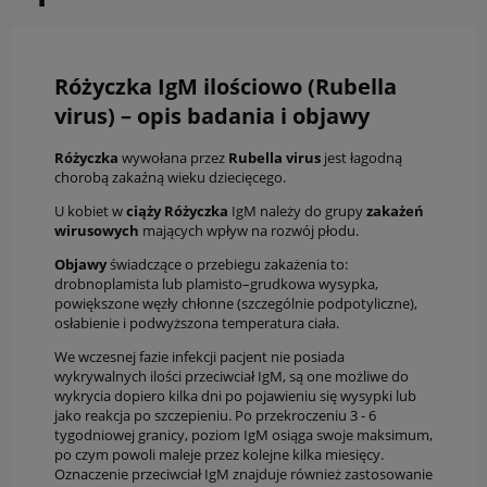
Różyczka IgM ilościowo (Rubella
virus) – opis badania i objawy
Różyczka
wywołana przez
Rubella
virus
jest łagodną
chorobą zakaźną wieku dziecięcego.
U kobiet w
ciąży Różyczka
IgM należy do grupy
zakażeń
wirusowych
mających wpływ na rozwój płodu.
Objawy
świadczące o przebiegu zakażenia to:
drobnoplamista lub plamisto–grudkowa wysypka,
powiększone węzły chłonne (szczególnie podpotyliczne),
osłabienie i podwyższona temperatura ciała.
We wczesnej fazie infekcji pacjent nie posiada
wykrywalnych ilości przeciwciał IgM, są one możliwe do
wykrycia dopiero kilka dni po pojawieniu się wysypki lub
jako reakcja po szczepieniu. Po przekroczeniu 3 - 6
tygodniowej granicy, poziom IgM osiąga swoje maksimum,
po czym powoli maleje przez kolejne kilka miesięcy.
Oznaczenie przeciwciał IgM znajduje również zastosowanie