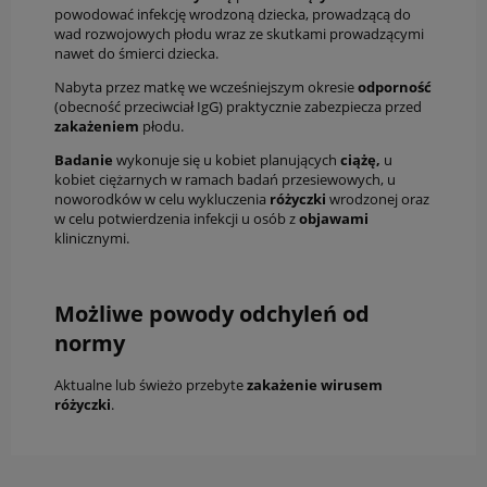
powodować infekcję wrodzoną dziecka, prowadzącą do
wad rozwojowych płodu wraz ze skutkami prowadzącymi
nawet do śmierci dziecka.
Nabyta przez matkę we wcześniejszym okresie
odporność
(obecność przeciwciał IgG) praktycznie zabezpiecza przed
zakażeniem
płodu.
Badanie
wykonuje się u kobiet planujących
ciążę,
u
kobiet ciężarnych w ramach badań przesiewowych, u
noworodków w celu wykluczenia
różyczki
wrodzonej oraz
w celu potwierdzenia infekcji u osób z
objawami
klinicznymi.
Możliwe powody odchyleń od
normy
Aktualne lub świeżo przebyte
zakażenie wirusem
różyczki
.