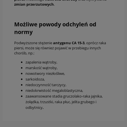
zmian
przerzutowych
.
Możliwe powody odchyleń od
normy
Podwyższone stężenie
antygenu
CA 15-3
, oprócz raka
piersi, może się również pojawić w przebiegu innych
chorób, np.:
zapalenia wątroby,
marskość wątroby,
nowotwory niezłośliwe,
sarkoidoza,
niedoczynność tarczycy,
niedokrwistość megaloblastyczna,
zaawansowane stadia gruczolako-raka jajnika,
żołądka, trzustki, raka płuc, jelita grubego i
odbytnicy
.