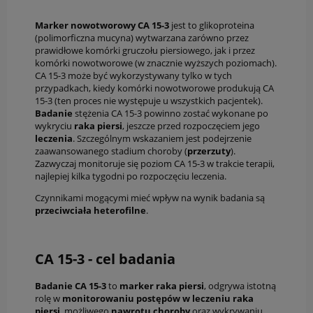
Marker nowotworowy CA 15-3
jest to glikoproteina
(polimorficzna mucyna) wytwarzana zarówno przez
prawidłowe komórki gruczołu piersiowego, jak i przez
komórki nowotworowe (w znacznie wyższych poziomach).
CA 15-3 może być wykorzystywany tylko w tych
przypadkach, kiedy komórki nowotworowe produkują CA
15-3 (ten proces nie występuje u wszystkich pacjentek).
Badanie
stężenia CA 15-3 powinno zostać wykonane po
wykryciu
raka piersi
, jeszcze przed rozpoczęciem jego
leczenia
. Szczególnym wskazaniem jest podejrzenie
zaawansowanego stadium choroby (
przerzuty
).
Zazwyczaj monitoruje się poziom CA 15-3 w trakcie terapii,
najlepiej kilka tygodni po rozpoczęciu leczenia.
Czynnikami mogącymi mieć wpływ na wynik badania są
przeciwciała
heterofilne
.
CA 15-3 - cel badania
Badanie CA 15-3
to
marker raka piersi
, odgrywa istotną
rolę w
monitorowaniu postępów w leczeniu
raka
piersi
, możliwego
nawrotu choroby
oraz wykrywaniu