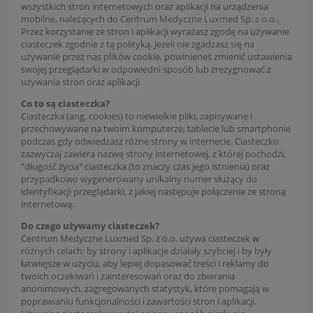
wszystkich stron internetowych oraz aplikacji na urządzenia
mobilne, należących do Centrum Medyczne Luxmed Sp. z o.o..
Przez korzystanie ze stron i aplikacji wyrażasz zgodę na używanie
ciasteczek zgodnie z tą polityką. Jeżeli nie zgadzasz się na
używanie przez nas plików cookie, powinieneś zmienić ustawienia
swojej przeglądarki w odpowiedni sposób lub zrezygnować z
używania stron oraz aplikacji.
Co to są ciasteczka?
Ciasteczka (ang. cookies) to niewielkie pliki, zapisywane i
przechowywane na twoim komputerze, tablecie lub smartphonie
podczas gdy odwiedzasz różne strony w internecie. Ciasteczko
zazwyczaj zawiera nazwę strony internetowej, z której pochodzi,
"długość życia" ciasteczka (to znaczy czas jego istnienia) oraz
przypadkowo wygenerowany unikalny numer służący do
identyfikacji przeglądarki, z jakiej następuje połączenie ze stroną
internetową.
Do czego używamy ciasteczek?
Centrum Medyczne Luxmed Sp. z o.o. używa ciasteczek w
różnych celach: by strony i aplikacje działały szybciej i by były
łatwiejsze w użyciu, aby lepiej dopasować treści i reklamy do
twoich oczekiwań i zainteresowań oraz do zbierania
anonimowych, zagregowanych statystyk, które pomagają w
poprawianiu funkcjonalności i zawartości stron i aplikacji.