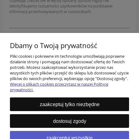
Używając ciasteczek w wyżej opisany sposób nigdy nie
identyfikujemy tożsamości użytkowników na podstawie
informacji przechowywanych w ciasteczkach.
Tę stronę możesz zmieniać tutaj:
Panel administratora > Wygląd i treści > Strony informacyjne >
Dbamy o Twoją prywatność
Polityka prywatności
Pliki cookies i pokrewne im technologie umożliwiają poprawne
działanie strony i pomagają nam dostosować ofertę do Twoich
potrzeb. Możesz zaakceptować wykorzystanie przez nas
wszystkich tych plików i przejść do sklepu lub dostosować użycie
plików do swoich preferencji, wybierając opcję "Dostosuj zgody".
Więcej o plikach cookies przeczytasz w naszej Polityce
prywatności.
O nas
zaakceptuj tylko niezbędne
Informacje
dostosuj zgody
Kontakt
zaakceptuj wszystkie