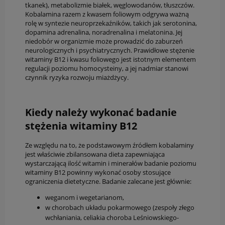
tkanek), metabolizmie białek, węglowodanów, tłuszczów.
Kobalamina razem z kwasem foliowym odgrywa ważną
rolę w syntezie neuroprzekaźników, takich jak serotonina,
dopamina adrenalina, noradrenalina i melatonina. Jej
niedobór w organizmie może prowadzić do zaburzeń
neurologicznych i psychiatrycznych. Prawidłowe stężenie
witaminy B12 i kwasu foliowego jest istotnym elementem
regulacji poziomu homocysteiny, a jej nadmiar stanowi
czynnik ryzyka rozwoju miażdżycy.
Kiedy należy wykonać badanie
stężenia witaminy B12
Ze względu na to, że podstawowym źródłem kobalaminy
jest właściwie zbilansowana dieta zapewniająca
wystarczającą ilość witamin i minerałów badanie poziomu
witaminy B12 powinny wykonać osoby stosujące
ograniczenia dietetyczne. Badanie zalecane jest głównie:
weganom i wegetarianom,
w chorobach układu pokarmowego (zespoły złego
wchłaniania, celiakia choroba Leśniowskiego-