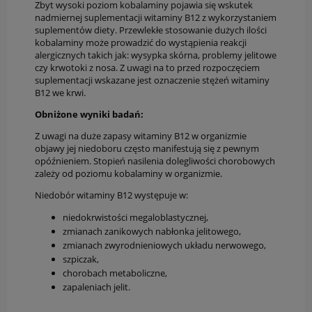
Zbyt wysoki poziom kobalaminy pojawia się wskutek
nadmiernej suplementacji witaminy B12 z wykorzystaniem
suplementów diety. Przewlekłe stosowanie dużych ilości
kobalaminy może prowadzić do wystąpienia reakcji
alergicznych takich jak: wysypka skórna, problemy jelitowe
czy krwotoki z nosa. Z uwagi na to przed rozpoczęciem
suplementacji wskazane jest oznaczenie stężeń witaminy
B12 we krwi.
Obniżone wyniki badań:
Z uwagi na duże zapasy witaminy B12 w organizmie
objawy jej niedoboru często manifestują się z pewnym
opóźnieniem. Stopień nasilenia dolegliwości chorobowych
zależy od poziomu kobalaminy w organizmie.
Niedobór witaminy B12 występuje w:
niedokrwistości megaloblastycznej,
zmianach zanikowych nabłonka jelitowego,
zmianach zwyrodnieniowych układu nerwowego,
szpiczak,
chorobach metaboliczne,
zapaleniach jelit.