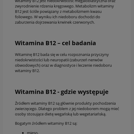
witaminy B12 jest niedokrwistość megaloblastyczna oraz
zwyrodnienie rdzenia kręgowego. Metabolizm witaminy
B12 jest ściśle powiązany z metabolizmem kwasu
foliowego. W wyniku ich niedoboru dochodzi do
zaburzenia dojrzewania krwinek czerwonych.
Witamina B12 – cel badania
Witaminę B12 bada się w celu rozpoznania przyczyny
niedokrwistości lub neuropatii (zaburzeń nerwów
obwodowych) oraz w diagnostyce i leczenie niedoboru
witaminy B12.
Witamina B12 - gdzie występuje
Źródłem witaminy B12 są głównie produkty pochodzenia
zwierzęcego. Dlatego problem z jej niedoborem mogą mieć
osoby stosujące dietę wegańską lub wegetariańską.
Bogatym źródłem witaminy B12 są:
mięso,