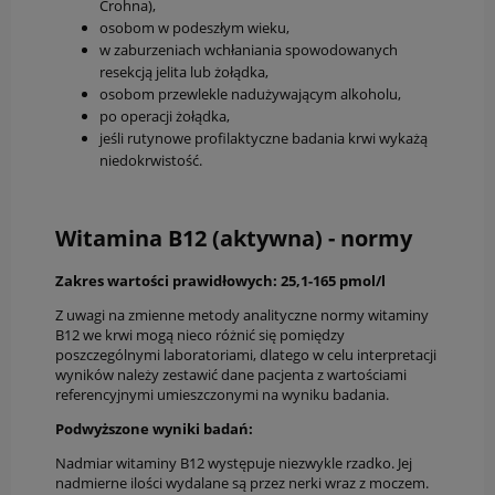
Crohna),
osobom w podeszłym wieku,
w zaburzeniach wchłaniania spowodowanych
resekcją jelita lub żołądka,
osobom przewlekle nadużywającym alkoholu,
po operacji żołądka,
jeśli rutynowe profilaktyczne badania krwi wykażą
niedokrwistość.
Witamina B12 (aktywna) - normy
Zakres wartości prawidłowych: 25,1-165 pmol/l
Z uwagi na zmienne metody analityczne normy witaminy
B12 we krwi mogą nieco różnić się pomiędzy
poszczególnymi laboratoriami, dlatego w celu interpretacji
wyników należy zestawić dane pacjenta z wartościami
referencyjnymi umieszczonymi na wyniku badania.
Podwyższone wyniki badań:
Nadmiar witaminy B12 występuje niezwykle rzadko. Jej
nadmierne ilości wydalane są przez nerki wraz z moczem.