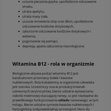
uczucie pieczenia języka, upośledzone odczuwanie
smaku,
utrata apetytu,
utrata masy ciała,
uczucie mrowienia stóp oraz dłoni, upośledzone
odczuwanie bodźców dotykowych,
zaburzone odczuwanie bodźców dotykowych i
widzenia,
pogorszenie się pamięci,
depresja, apatia zaburzenia neurologiczne.
Witamina B12 - rola w organizmie
Biologicznie aktywa postać witaminy B12 jest
katalizatorem przemiany białek i kwasów
nukleinowych. Rola kobalaminy w organizmie człowieka
jest szeroka. Uczestniczy ona w produkcji krwinek
czerwonych (erytrocytów), bierze udział w wytwarzaniu
osłonki mielinowej otaczającej nerwy, co jest niezbędne do
prawidłowego funkcjonowania
układu
nerwowego, w tym
mózgu. Bierze udział w syntezie kwasów nukleinowych i
hemoglobiny (odpowiedzialnej za transport tlenu do