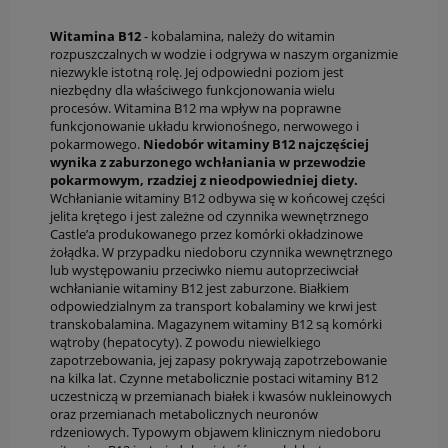
Witamina B12
- kobalamina, należy do witamin
rozpuszczalnych w wodzie i odgrywa w naszym organizmie
niezwykle istotną rolę. Jej odpowiedni poziom jest
niezbędny dla właściwego funkcjonowania wielu
procesów. Witamina B12 ma wpływ na poprawne
funkcjonowanie układu krwionośnego, nerwowego i
pokarmowego.
Niedobór witaminy B12 najczęściej
wynika z zaburzonego wchłaniania w przewodzie
pokarmowym, rzadziej z nieodpowiedniej diety.
Wchłanianie witaminy B12 odbywa się w końcowej części
jelita krętego i jest zależne od czynnika wewnętrznego
Castle’a produkowanego przez komórki okładzinowe
żołądka. W przypadku niedoboru czynnika wewnętrznego
lub występowaniu przeciwko niemu autoprzeciwciał
wchłanianie witaminy B12 jest zaburzone. Białkiem
odpowiedzialnym za transport kobalaminy we krwi jest
transkobalamina. Magazynem witaminy B12 są komórki
wątroby (hepatocyty). Z powodu niewielkiego
zapotrzebowania, jej zapasy pokrywają zapotrzebowanie
na kilka lat. Czynne metabolicznie postaci witaminy B12
uczestniczą w przemianach białek i kwasów nukleinowych
oraz przemianach metabolicznych neuronów
rdzeniowych. Typowym objawem klinicznym niedoboru