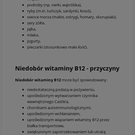
podroby (np. nerki, wątróbka),
ryby (m.in. tuńczyk, sardynki, łosoś),
owoce morza (małże, ostrygi, homary, skorupiaki),
sery żółte,
jajka,
mleko,
jogurty,
pieczarki (stosunkowo mała ilość).
Niedobór witaminy B12 - przyczyny
Niedobór witaminy B12
może być spowodowany:
niedostateczną podażą w pożywieniu,
upośledzonym wytwarzaniem czynnika
wewnętrznego Castle’a,
chorobami autoimmunologicznymi,
upośledzonym wchłanianiem,
upośledzonym wiązaniem witaminy B12 przez
białka transportowe,
zwiększonym zapotrzebowaniem lub utratą