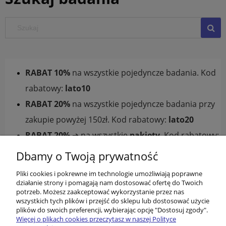
RABAT 10%
na wszystkie pojedyncze badania. Kod
rabatowy:
lato10
RABAT 20%
na wszystkie pojedyncze badania przy
zakupie powyżej 150zł. Kod rabatowy:
lato20
RABAT 20%
➔ na wszystkie
pakiety
. Kod rabatowy:
pakiet20
Dbamy o Twoją prywatność
Pliki cookies i pokrewne im technologie umożliwiają poprawne
działanie strony i pomagają nam dostosować ofertę do Twoich
potrzeb. Możesz zaakceptować wykorzystanie przez nas
wszystkich tych plików i przejść do sklepu lub dostosować użycie
plików do swoich preferencji, wybierając opcję "Dostosuj zgody".
Więcej o plikach cookies przeczytasz w naszej Polityce