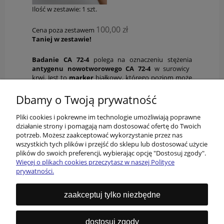
Ilość w zestawie:
1
szt.
100,00 zł
Cena poza zestawem
Taniej w zestawie!
Badanie CA 72-4
polega na oznaczeniu stężenia
antygenu nowotworowego CA 72-4
w surowicy
krwi. Jest to
marker
białkowy, którego poziom może
wzrastać w przypadku niektórych
nowotworów
,
szczególnie w obrębie
przewodu pokarmowego i
Dbamy o Twoją prywatność
jajników.
Pliki cookies i pokrewne im technologie umożliwiają poprawne
działanie strony i pomagają nam dostosować ofertę do Twoich
potrzeb. Możesz zaakceptować wykorzystanie przez nas
wszystkich tych plików i przejść do sklepu lub dostosować użycie
plików do swoich preferencji, wybierając opcję "Dostosuj zgody".
Więcej o plikach cookies przeczytasz w naszej Polityce
prywatności.
O nas
zaakceptuj tylko niezbędne
Informacje
dostosuj zgody