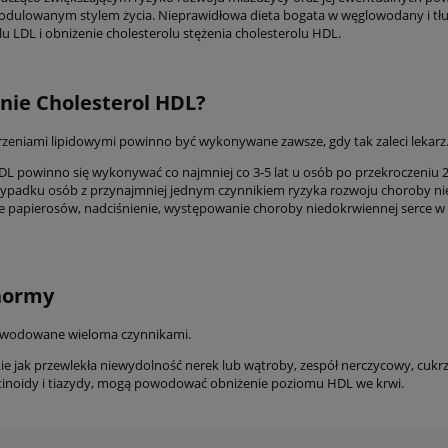
dulowanym stylem życia. Nieprawidłowa dieta bogata w węglowodany i tłus
 LDL i obniżenie cholesterolu stężenia cholesterolu HDL.
nie Cholesterol HDL?
rzeniami lipidowymi powinno być wykonywane zawsze, gdy tak zaleci lekarz
L powinno się wykonywać co najmniej co 3-5 lat u osób po przekroczeniu 25 r
adku osób z przynajmniej jednym czynnikiem ryzyka rozwoju choroby niedo
nie papierosów, nadciśnienie, występowanie choroby niedokrwiennej serce w
normy
wodowane wieloma czynnikami.
kie jak przewlekła niewydolność nerek lub wątroby, zespół nerczycowy, cukrz
etinoidy i tiazydy, mogą powodować obniżenie poziomu HDL we krwi.