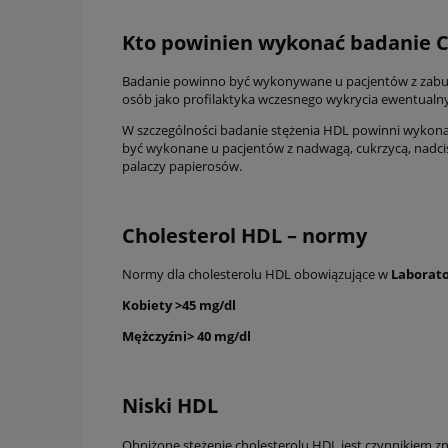
Kto powinien wykonać badanie C
Badanie powinno być wykonywane u pacjentów z zaburze
osób jako profilaktyka wczesnego wykrycia ewentualny
W szczególności badanie stężenia HDL powinni wykona
być wykonane u pacjentów z nadwagą, cukrzycą, nadciś
palaczy papierosów.
Cholesterol HDL – normy
Normy dla cholesterolu HDL obowiązujące w
Laborat
Kobiety >45 mg/dl
Mężczyźni> 40 mg/dl
Niski HDL
Obniżone stężenie cholesterolu HDL jest czynnikiem z