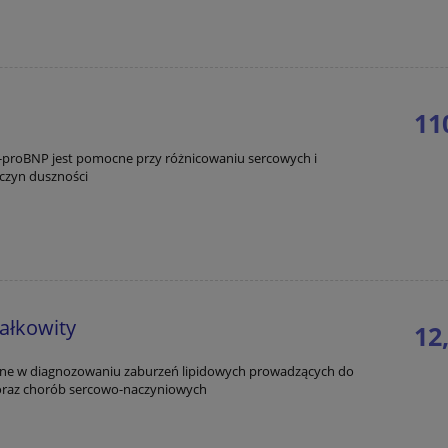
11
-proBNP jest pomocne przy różnicowaniu sercowych i
czyn duszności
do koszyka
całkowity
12,
tne w diagnozowaniu zaburzeń lipidowych prowadzących do
oraz chorób sercowo-naczyniowych
do koszyka