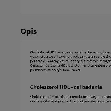
Opis
Cholesterol HDL
należy do związków chemicznych zwan
wysokiej gęstości, której rola polega na transporcie
potocznie uważany jest za "dobry cholesterol", ze wz
Oznaczanie stężenia HDL jest istotnym elementem pro
jak miażdżyca naczyń, udar, zawał.
Cholesterol HDL - cel badania
Cholesterol HDL to składnik profilu lipidowego – Lip
oceny ryzyka wystąpienia chorób układu sercowo-nac