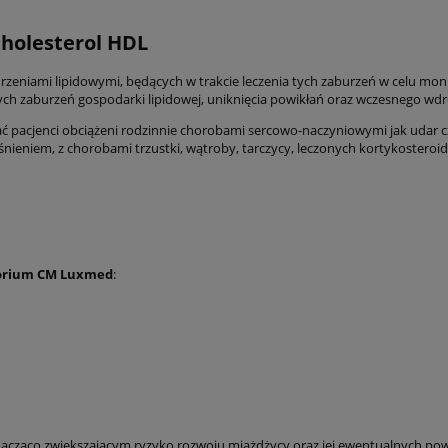
holesterol HDL
niami lipidowymi, będących w trakcie leczenia tych zaburzeń w celu monito
ch zaburzeń gospodarki lipidowej, uniknięcia powikłań oraz wczesnego wdro
ć pacjenci obciążeni rodzinnie chorobami sercowo-naczyniowymi jak udar 
nieniem, z chorobami trzustki, wątroby, tarczycy, leczonych kortykostero
orium CM Luxmed
:
nacząco zwiększającym ryzyko rozwoju miażdżycy oraz jej ewentualnych pow