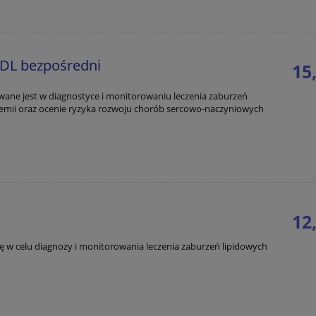
LDL bezpośredni
15,
ane jest w diagnostyce i monitorowaniu leczenia zaburzeń
idemii oraz ocenie ryzyka rozwoju chorób sercowo-naczyniowych
do koszyka
12,
ę w celu diagnozy i monitorowania leczenia zaburzeń lipidowych
do koszyka