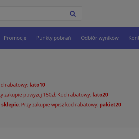
Promocje
Punkty pobrań
Odbiór wyników
Kont
od rabatowy:
lato10
y zakupie powyżej 150zł. Kod rabatowy:
lato20
 sklepie
. Przy zakupie wpisz kod rabatowy:
pakiet20