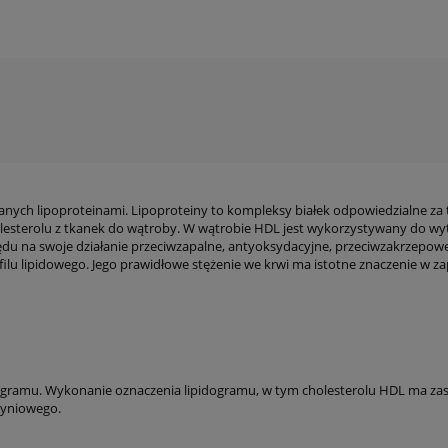
ych lipoproteinami. Lipoproteiny to kompleksy białek odpowiedzialne za t
 cholesterolu z tkanek do wątroby. W wątrobie HDL jest wykorzystywany do 
ględu na swoje działanie przeciwzapalne, antyoksydacyjne, przeciwzakrzepo
filu lipidowego. Jego prawidłowe stężenie we krwi ma istotne znaczenie 
idogramu. Wykonanie oznaczenia lipidogramu, w tym cholesterolu HDL ma z
zyniowego.