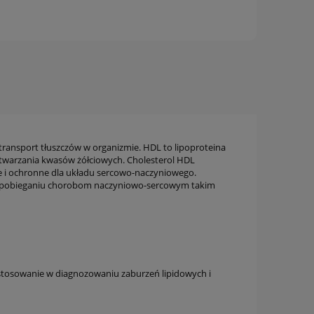
ransport tłuszczów w organizmie. HDL to lipoproteina
wytwarzania kwasów żółciowych. Cholesterol HDL
we i ochronne dla układu sercowo-naczyniowego.
w zapobieganiu chorobom naczyniowo-sercowym takim
astosowanie w diagnozowaniu zaburzeń lipidowych i