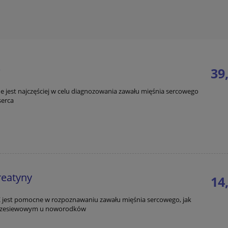
)
39,
jest najczęściej w celu diagnozowania zawału mięśnia sercowego
serca
do koszyka
reatyny
14,
 jest pomocne w rozpoznawaniu zawału mięśnia sercowego, jak
przesiewowym u noworodków
do koszyka