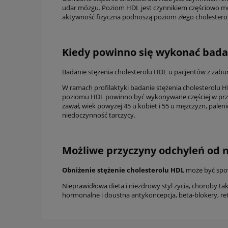
udar mózgu. Poziom HDL jest czynnikiem częściowo mo
aktywność fizyczna podnoszą poziom złego cholesterolu
Kiedy powinno się wykonać bada
Badanie stężenia cholesterolu HDL u pacjentów z zabu
W ramach profilaktyki badanie stężenia cholesterolu HD
poziomu HDL powinno być wykonywane częściej w przyp
zawał, wiek powyżej 45 u kobiet i 55 u mężczyzn, pale
niedoczynność tarczycy.
Możliwe przyczyny odchyleń od 
Obniżenie stężenie cholesterolu HDL
może być spo
Nieprawidłowa dieta i niezdrowy styl życia, choroby ta
hormonalne i doustna antykoncepcja, beta-blokery, r