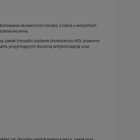
rowania skuteczności terapii, a także u wszystkich
żenia leczenia.
czy zawał. Ponadto badanie cholesterolu HDL powinno
idami, przyjmujących doustną antykoncepcję oraz
ikłań jak choroba niedokrwienna serca, zawał oraz