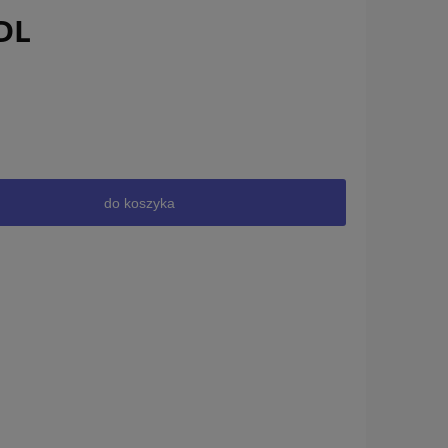
DL
do koszyka