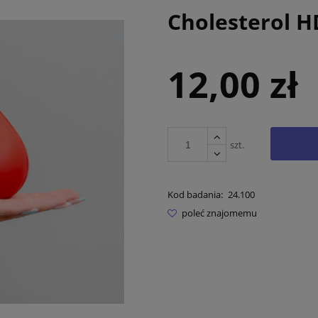
Cholesterol H
12,00 zł
szt.
Kod badania:
24.100
poleć znajomemu